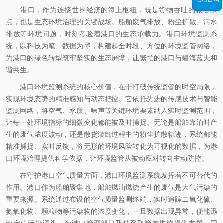
港口，作为连接世界经济的海上枢纽，既是货物吞吐的核心节
点，也是生态环境治理的关键战场。船舶废气排放、粉尘扩散、污水
排放等环境问题，时刻考验着港口的生态承载力。港口环境监测系
统，以科技为笔、数据为墨，构建起全时段、方位的环境监管网络，
为港口的绿色转型筑牢坚实的生态屏障，让繁忙的港口与碧海蓝天和
谐共生。
港口环境监测系统的核心价值，在于打破传统监管的时空局限，
实现环境态势的精准感知与动态把控。它依托先进的传感技术与智能
监测网络，将空气、水质、噪声等关键环境要素纳入实时监测范围，
让每一处环境指标的细微变化都能被及时捕捉。无论是船舶靠泊时产
生的废气浓度波动，还是散货装卸过程中的粉尘扩散轨迹，系统都能
精准捕捉、实时反馈，将无形的环境风险转化为可视化的数据，为港
口环境治理提供科学依据，让环境监管从被动应对转向主动防控。
在守护港口空气质量方面，港口环境监测系统发挥着不可替代的
作用。港口作为船舶聚集地，船舶燃油燃烧产生的废气是大气污染的
重要来源。系统通过布设的空气质量监测终端，实时追踪二氧化硫、
氮氧化物、颗粒物等污染物的浓度变化，一旦数据出现异常，便能迅