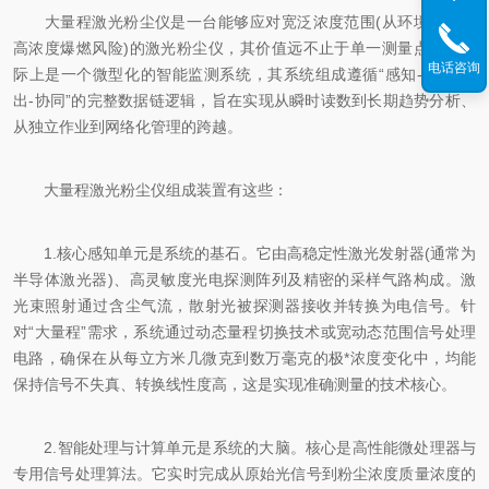
大量程激光粉尘仪是一台能够应对宽泛浓度范围(从环境本底到
高浓度爆燃风险)的激光粉尘仪，其价值远不止于单一测量点。它实
电话咨询
际上是一个微型化的智能监测系统，其系统组成遵循“感知-处理-输
出-协同”的完整数据链逻辑，旨在实现从瞬时读数到长期趋势分析、
从独立作业到网络化管理的跨越。
大量程激光粉尘仪组成装置有这些：
1.核心感知单元是系统的基石。它由高稳定性激光发射器(通常为
半导体激光器)、高灵敏度光电探测阵列及精密的采样气路构成。激
光束照射通过含尘气流，散射光被探测器接收并转换为电信号。针
对“大量程”需求，系统通过动态量程切换技术或宽动态范围信号处理
电路，确保在从每立方米几微克到数万毫克的极*浓度变化中，均能
保持信号不失真、转换线性度高，这是实现准确测量的技术核心。
2.智能处理与计算单元是系统的大脑。核心是高性能微处理器与
专用信号处理算法。它实时完成从原始光信号到粉尘浓度质量浓度的