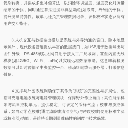
复杂转换，并集成多重补偿算法，以消除环境温度、湿度变化对测量
结果的干扰，同时通过算法过滤非典型颗粒(如液滴、纤维)的干扰，
提升测量特异性。该单元还负责管理数据记录、设备校准状态及所有
用户交互指令。
3.人机交互与数据输出模块是系统与外界沟通的窗口。除本地显
示屏外，现代设备普遍提供丰富的数据接口，如USB用于数据导出与
固件升级，RS-485或以太网口用于接入工厂局域网，甚至内置无线
模块(如4G/5G、Wi-Fi、LoRa)以实现远程数据推送。这意味着检测
数据可以即时传输至中央监控平台、移动终端或云服务器，打破信息
孤岛。
4.支撑与外围系统则确保了其作为“系统”的完整性与扩展性。包
括可充电电池系统与电源管理模块，保障野外作业自由；高性能采样
泵与流量控制单元，提供稳定、可设定的采样气流；校准与质控体
系，如自动零点校准(通过滤膜或清洁空气)与跨度校准(使用标准尘源
或校准器)功能，是维持长期测量准确性的制度与技术保障。